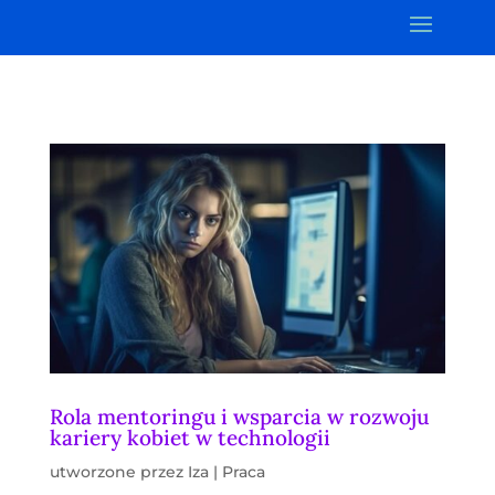
Rola mentoringu i wsparcia w rozwoju
kariery kobiet w technologii
utworzone przez
Iza
|
Praca